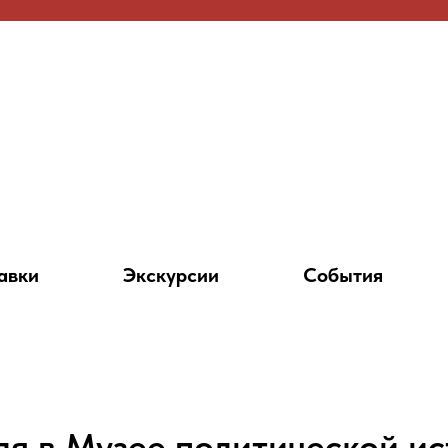
авки
Экскурсии
События
ля в Музее политической и