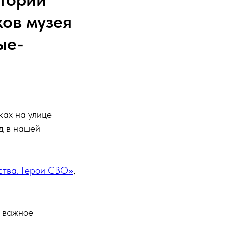
ков музея
ые-
ках на улице
д в нашей
ства. Герои СВО»
,
 важное