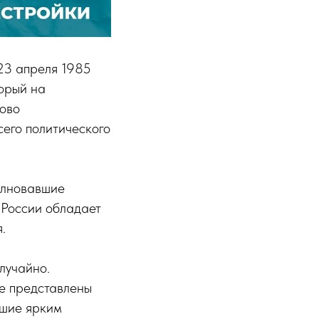
23 апреля 1985
орый на
лово
его политического
олновавшие
 России обладает
.
лучайно.
е представлены
вшие ярким