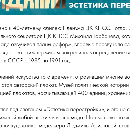
ена к 40-летнему юбилею Пленума ЦК КПСС. Тогда, 
рального секретаря ЦК КПСС Михаила Горбачева, кот
аде озвучивал планы реформ, впервые прозвучало с
зднее за этим термином закрепилось определение вс
о в СССР с 1985 по 1991 год.
лений искусства того времени, отразившим многие в
 стал авторский плакат. Музей политической истории
кцией плакатов, насчитывающей 400 единиц хранения
тся под слоганом «Эстетика перестройки», и это не с
метой любой эпохи является мода. На выставке такж
отки художника-модельера Людмилы Аристовой, ста