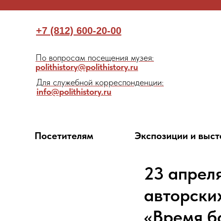
+7 (812) 600-20-00
По вопросам посещения музея:
polithistory@polithistory.ru
Для служебной корреспонденции:
info@polithistory.ru
Посетителям
Экспозиции и выст
23 апрел
авторски
«Время б