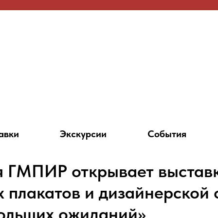
авки
Экскурсии
События
я ГМПИР открывает выстав
х плакатов и дизайнерской
ольших ожиданий»