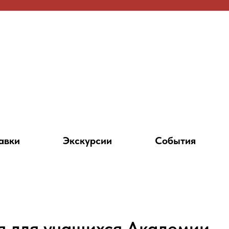
авки
Экскурсии
События
я для учащихся Академии