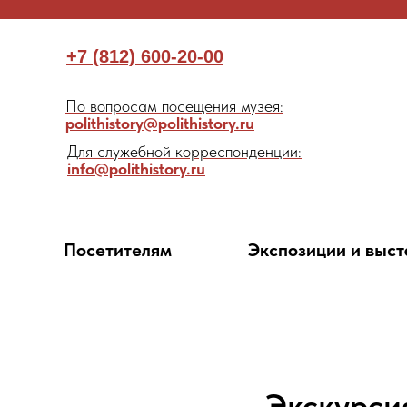
+7 (812) 600-20-00
По вопросам посещения музея:
polithistory@polithistory.ru
Для служебной корреспонденции:
info@polithistory.ru
Посетителям
Экспозиции и выст
Экскурси