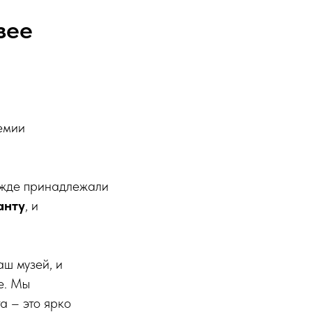
зее
емии
режде принадлежали
анту
, и
ш музей, и
е. Мы
а – это ярко