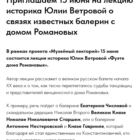
историка Юлии Ветровой о
связях известных балерин с
домом Романовых
В рамках проекта «Музейный лекторий» 15 июня
состоится лекция историка Юлии Ветровой «Фуэте
дома Романовых».
Автор лекции расскажет о великом русском балете начала
ХХ века и о том, как тесно переплетались судьбы танцовщиц
и представителей венценосного дома Романовых.
К примеру, речь пойдет о балерине
Екатерина Числовой
и
скандальном дядюшке Николая Второго
Великом Князе
Николае Николаевиче Старшем
, или о балерине
Антонине Нестеровской
и
Князе Гаврииле
, который
благодаря ей стал единственным из Константиновичей, кто
выжил в кровавом ужасе террора.