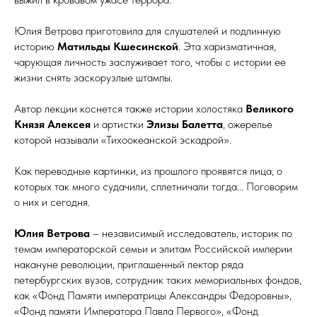
Юлия Ветрова приготовила для слушателей и подлинную
историю
Матильды Кшесинской
. Эта харизматичная,
чарующая личность заслуживает того, чтобы с истории ее
жизни снять заскорузлые штампы.
Автор лекции коснется также истории холостяка
Великого
Князя Алексея
и артистки
Элизы Балетта
, ожерелье
которой называли «Тихоокеанской эскадрой».
Как переводные картинки, из прошлого проявятся лица, о
которых так много судачили, сплетничали тогда... Поговорим
о них и сегодня.
Юлия Ветрова
– независимый исследователь, историк по
темам императорской семьи и элитам Российской империи
накануне революции, приглашенный лектор ряда
петербургских вузов, сотрудник таких мемориальных фондов,
как «Фонд Памяти императрицы Александры Федоровны»,
«Фонд памяти Императора Павла Первого», «Фонд