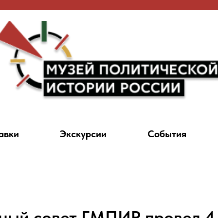
авки
Экскурсии
События
ый совет ГМПИР провел 4