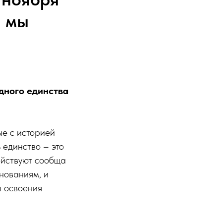
а мы
дного единства
ые с историей
 единство – это
действуют сообща
нованиям, и
ы освоения