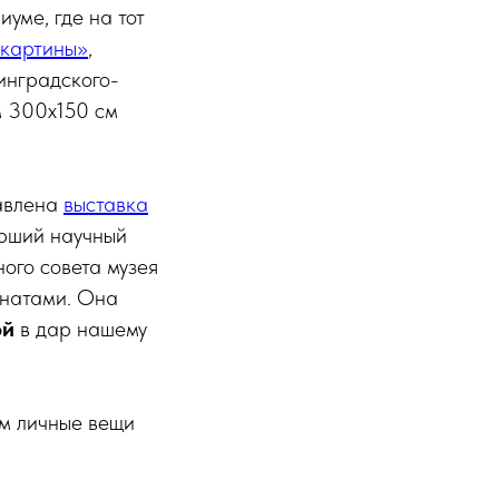
уме, где на тот
 картины»
,
инградского-
м 300х150 см
тавлена
выставка
арший научный
ого совета музея
онатами. Она
ой
в дар нашему
ям личные вещи