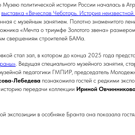
о Музею политической истории России началась в Атри
а
выставка «Вячеслав Чеботарь. История неизвестной
нная с музейным занятием. Полотно знаменитого лен
удожника «Мечта о триумфе Золотого звена» размеро
ым свершениям строителей БАМа.
вкой стал зал, в котором до конца 2025 года предс
траны»
. Ведущая специального музейного занятия, ст
 музейной педагогики ГМПИР, председатель Молодежн
сова-Лебедева
познакомила гостей с редкими эксп
 историю передачи коллекции
Ириной Овчинников
ой экспозиции в особняке Бранта она показала гост