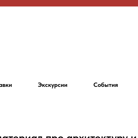
авки
Экскурсии
События
материал про архитектуру и