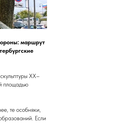
тороны: маршрут
етербургские
 скульптуры ХХ–
ой площадью
ее, те особняки,
еобразований. Если