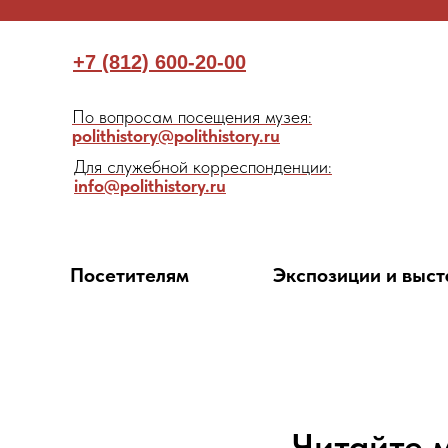
+7 (812) 600-20-00
По вопросам посещения музея:
polithistory@polithistory.ru
Для служебной корреспонденции:
info@polithistory.ru
Посетителям
Экспозиции и выст
Читайте 