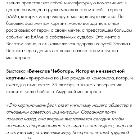
звена» представляет собой многофигурную композицию: в
центре размещена группа молодых строителей – героев
БАМа, которых интервьюирует молодая журналистка. По
боковым фрагментам картины можно догадаться, о чем
рассказывают герои: о своей мечте, о предстоящем большом
событии на БАМе, о собственных судьбах. Это мечта о
Золотом звене, о стыковке железнодорожных путей Запада и
Востока через десять лет после начала строительства
магистрали.
Выставка
«Вячеслав Чеботарь. История неизвестной
картины»
приурочена ко Дню рождения комсомола, который
ежегодно отмечается 29 октября, а также к завершению
строительства Байкало-Амурской магистрали.
«Это картина-манифест, ответ нигилизму нашего общества в
отношении советской цивилизации. Созданная почти
полвека назад, она впервые выставляется сегодня, чтобы
напомнить современникам о созидательном пафосе, энергии
и энтузиазме, оставившим миру беспрецедентный трудовой