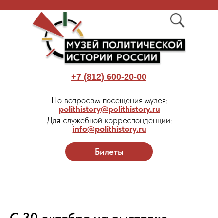
+7 (812) 600-20-00
По вопросам посещения музея:
polithistory@polithistory.ru
Для служебной корреспонденции:
info@polithistory.ru
Билеты
C 30 октября на выставке