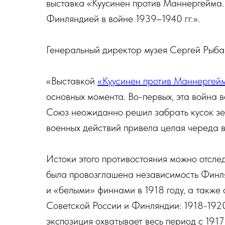
выставка «Куусинен против Маннергейма.
Финляндией в войне 1939–1940 гг.».
Генеральный директор музея Сергей Рыбак
«Выставкой
«Куусинен против Маннергей
основных момента. Во-первых, эта война в
Союз неожиданно решил забрать кусок зем
военных действий привела целая череда 
Истоки этого противостояния можно отслед
была провозглашена независимость Финл
и «белыми» финнами в 1918 году, а также
Советской России и Финляндии: 1918-1920 
экспозиция охватывает весь период с 1917 