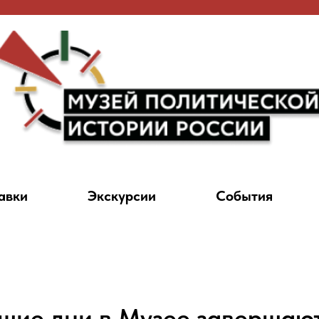
авки
Экскурсии
События
шие дни в Музее завершают