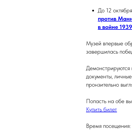
До 12 октябр
против Манн
в войне 1939
Музей впервые об
завершилась поб
Демонстрируются п
документы, личны
пронзительно выгл
Попасть на обе вы
Купить билет
Время посещения: 