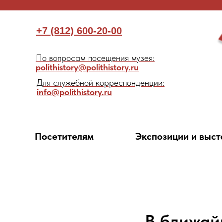
+7 (812) 600-20-00
По вопросам посещения музея:
polithistory@polithistory.ru
Для служебной корреспонденции:
info@polithistory.ru
Посетителям
Экспозиции и выст
В ближай