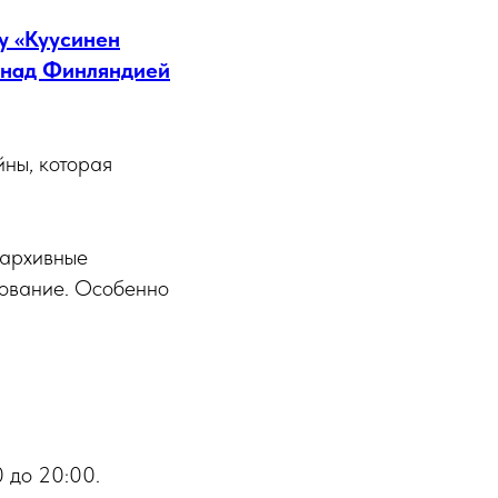
у «Куусинен
 над Финляндией
ны, которая
 архивные
рование. Особенно
0 до 20:00.