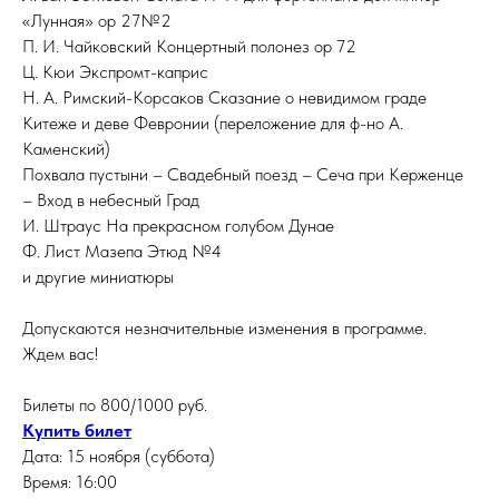
«Лунная» ор 27№2
П. И. Чайковский Концертный полонез ор 72
Ц. Кюи Экспромт-каприс
Н. А. Римский-Корсаков Сказание о невидимом граде
Китеже и деве Февронии (переложение для ф-но А.
Каменский)
Похвала пустыни – Свадебный поезд – Сеча при Керженце
– Вход в небесный Град
И. Штраус На прекрасном голубом Дунае
Ф. Лист Мазепа Этюд №4
и другие миниатюры
Допускаются незначительные изменения в программе.
Ждем вас!
Билеты по 800/1000 руб.
Купить билет
Дата: 15 ноября (суббота)
Время: 16:00