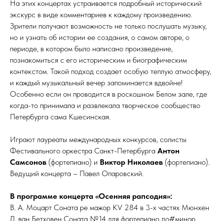
На этих концертах устраивается подробный исторический
экскурс в виде комментариев к каждому произведению.
Зрители получают возможность не только послушать музыку,
но и узнать об истории ее создания, о самом авторе, о
периоде, в котором было написано произведение,
познакомиться с его историческим и биографическим
контекстом. Такой подход создает особую теплую атмосферу,
и каждый музыкальный вечер запоминается вдвойне!
Особенно если он проводится в роскошном Белом зале, где
когда-то принимала и развлекала творческое сообщество
Петербурга сама Кшесинская.
Играют лауреаты международных конкурсов, солисты
Фестивального оркестра Санкт-Петербурга
Антон
Самсонов
(фортепиано) и
Виктор Николаев
(фортепиано).
Ведущий концерта – Павел Опаровский.
В программе концерта «Осенняя рапсодия»:
В. А. Моцарт Соната ре мажор KV 284 в 3-х частях Мюнхен
Л. ван Бетховен Соната №14 для фортепиано до#минор