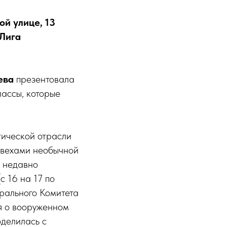
ой улице, 13
Лига
ева
презентовала
лассы, которые
тической отрасли
 вехами необычной
ы недавно
с 16 на 17 по
трального Комитета
ия о вооруженном
делилась с