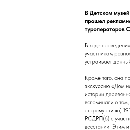
В Детском музей
прошел рекламн
туроператоров С
В ходе проведен
участникам разноо
устраивает данный
Кроме того, она п
экскурсию «Дом на
истории деревянно
вспоминали о том, 
старому стилю) 19
РСДРП(б) с учас
восстании. Этим 