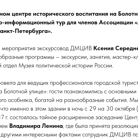
ном центре исторического воспитания на Болотн
о-информационный тур для членов Ассоциации «
анкт-Петербурга».
ия мероприятия экскурсовод ДМЦИВ
Ксения Середн
бразные программы – экскурсии, занятия, мастер-к
 отдел Музея политической истории России.
ровела для ведущих профессионалов городской турис
 Болотной улице»: гости познакомились с основными
го особняка, богатой на разнообразные события. М
что именно в этом здании в ночь с 29 на 30 октября (
17 г. состоялось тайное расширенное заседание Цен
тием
Владимира Ленина
, где была принята резолюц
и другими интересными фактами сотрудник ДМЦИВ по