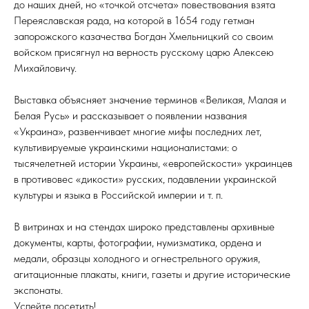
до наших дней, но «точкой отсчета» повествования взята
Переяславская рада, на которой в 1654 году гетман
запорожского казачества Богдан Хмельницкий со своим
войском присягнул на верность русскому царю Алексею
Михайловичу.
Выставка объясняет значение терминов «Великая, Малая и
Белая Русь» и рассказывает о появлении названия
«Украина», развенчивает многие мифы последних лет,
культивируемые украинскими националистами: о
тысячелетней истории Украины, «европейскости» украинцев
в противовес «дикости» русских, подавлении украинской
культуры и языка в Российской империи и т. п.
В витринах и на стендах широко представлены архивные
документы, карты, фотографии, нумизматика, ордена и
медали, образцы холодного и огнестрельного оружия,
агитационные плакаты, книги, газеты и другие исторические
экспонаты.
Успейте посетить!