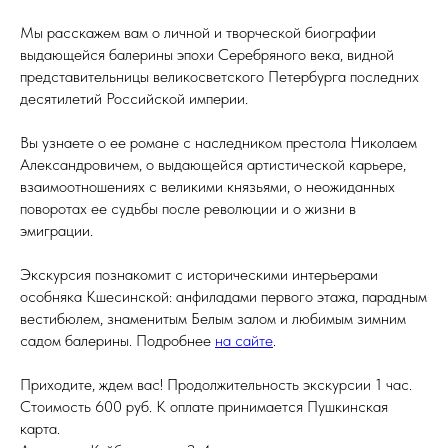
Мы расскажем вам о личной и творческой биографии
выдающейся балерины эпохи Серебряного века, видной
представительницы великосветского Петербурга последних
десятилетий Российской империи.
Вы узнаете о ее романе с наследником престола Николаем
Александровичем, о выдающейся артистической карьере,
взаимоотношениях с великими князьями, о неожиданных
поворотах ее судьбы после революции и о жизни в
эмиграции.
Экскурсия познакомит с историческими интерьерами
особняка Кшесинской: анфиладами первого этажа, парадным
вестибюлем, знаменитым Белым залом и любимым зимним
садом балерины. Подробнее
на сайте
.
Приходите, ждем вас! Продолжительность экскурсии 1 час.
Стоимость 600 руб. К оплате принимается Пушкинская
карта.