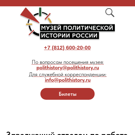
+7 (812) 600-20-00
По вопросам посещения музея:
polithistory@polithistory.ru
Для служебной корреспонденции:
info@polithistory.ru
Билеты
Заведующий отделом по работе