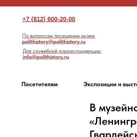
+7 (812) 600-20-00
По вопросам посещения музея:
polithistory@polithistory.ru
Для служебной корреспонденции:
info@polithistory.ru
Посетителям
Экспозиции и выст
В музейн
«Ленингр
Гвардейс