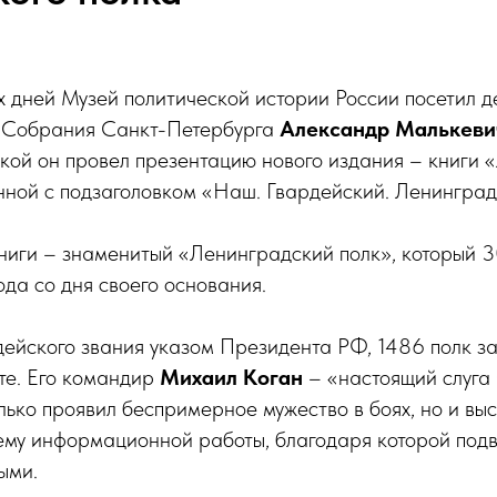
х дней Музей политической истории России посетил д
 Собрания Санкт-Петербурга
Александр Малькеви
кой он провел презентацию нового издания – книги 
нной с подзаголовком «Наш. Гвардейский. Ленинград
книги – знаменитый «Ленинградский полк», который 
ода со дня своего основания.
дейского звания указом Президента РФ, 1486 полк з
те. Его командир
Михаил Коган
– «настоящий слуга 
лько проявил беспримерное мужество в боях, но и вы
ему информационной работы, благодаря которой подв
ыми.