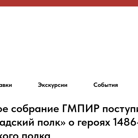
авки
Экскурсии
События
ое собрание ГМПИР поступ
адский полк» о героях 1486
кого полка