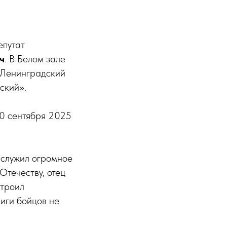
епутат
ч
. В Белом зале
«Ленинградский
ский».
30 сентября 2025
аслужил огромное
Отечеству, отец
строил
иги бойцов не