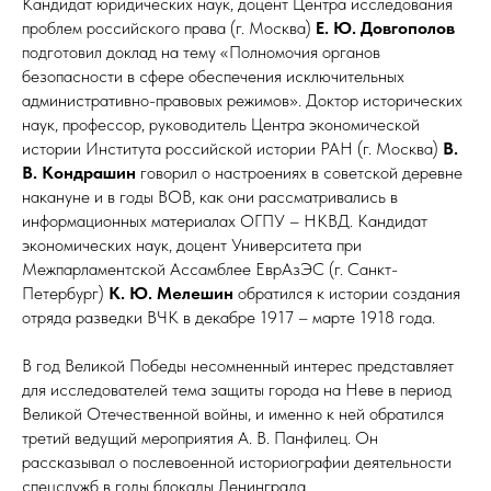
Кандидат юридических наук, доцент Центра исследования
проблем российского права (г. Москва)
Е. Ю. Довгополов
подготовил доклад на тему «Полномочия органов
безопасности в сфере обеспечения исключительных
административно-правовых режимов». Доктор исторических
наук, профессор, руководитель Центра экономической
истории Института российской истории РАН (г. Москва)
В.
В. Кондрашин
говорил о настроениях в советской деревне
накануне и в годы ВОВ, как они рассматривались в
информационных материалах ОГПУ – НКВД. Кандидат
экономических наук, доцент Университета при
Межпарламентской Ассамблее ЕврАзЭС (г. Санкт-
Петербург)
К. Ю. Мелешин
обратился к истории создания
отряда разведки ВЧК в декабре 1917 – марте 1918 года.
В год Великой Победы несомненный интерес представляет
для исследователей тема защиты города на Неве в период
Великой Отечественной войны, и именно к ней обратился
третий ведущий мероприятия А. В. Панфилец. Он
рассказывал о послевоенной историографии деятельности
спецслужб в годы блокады Ленинграда.