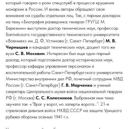
который говорил о роли спецслужб в процессе крушения
монархии в России. И вновь авторы обращают свое
внимание на судьбы отдельных лиц. Так, с парным докладом
на тему «Биография разведчика: генерал ГРУГШ М.
Березкин» выступили доктор технических наук, профессор
Балтийского государственного технического университета
«Военмех» им. Д. Ф. Устинова (г. Санкт-Петербург)
М. В.
Чернышев
и кандидат технических наук, доцент того же
вуза
С. В. Москвин
. Интересен был еще один парный
доклад, который подготовили доктор исторических наук,
профессор кафедры управления персоналом и
воспитательной работы Санкт‑Петербургского университета
Министерства внутренних дел РФ, почетный сотрудник МВД
России (г. Санкт‑Петербург)
Г. В. Марченко
и ученый
секретарь Центрального музея войск национальной гвардии
РФ (г. Москва)
С. С. Колесников
. Выбранная ими тема
звучала так: «”Враг у ворот, но заперты ворота…”: 21-я
стрелковая дивизия войск НКВД СССР на защите Урицкого
рубежа обороны осенью 1941 г.».