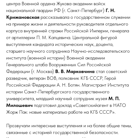
центра Военной ордена Жукова академии войск
национальной гвардии РФ (г. Санкт-Петербург)
Г. Н.
Крижановская
рассказывала о государственном служении
на примере жизни и деятельности руководителя отдельного
корпуса внутренней стражи Российской Империи, генерала
от артиллерии П. М. Капцевича. Центральной фигурой
выступления кандидата исторических наук, доцента,
старшего научного сотрудника Научно-исследовательского
института (военной истории) Военной академии
Генерального штаба Вооруженных Сил Российской
Федерации (г. Москва)
В. В. Марковчина
стал советский
разведчик, ветеран ВОВ, полковник КГБ СССР, Герой
Российской Федерации А. Н. Ботян. Магистрант Института
истории Санкт-Петербургского государственного
университета, младший научный сотрудник музея
М. П.
Милошевич
подготовил доклад «Советскийагент в НАТО
Жорж Пак: новые материалыо работе на КГБ СССР».
Прозвучали интересные выступления и на более общие темы,
связанные с историей государственной безопасности.