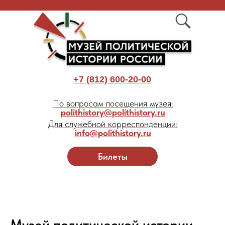
+7 (812) 600-20-00
По вопросам посещения музея:
polithistory@polithistory.ru
Для служебной корреспонденции:
info@polithistory.ru
Билеты
Музей политической истории