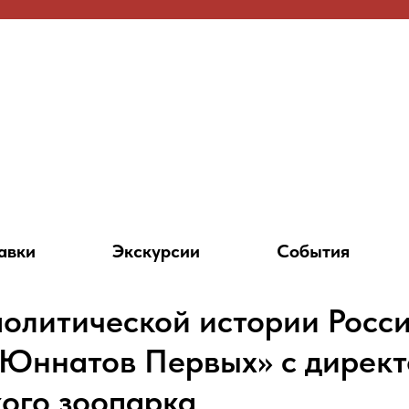
авки
Экскурсии
События
политической истории Росс
«Юннатов Первых» с дирек
ого зоопарка