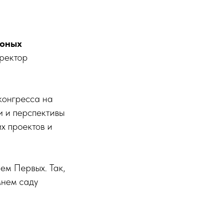
 юных
ректор
конгресса на
и и перспективы
х проектов и
ем Первых. Так,
мнем саду