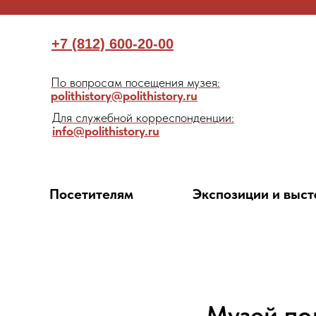
+7 (812) 600-20-00
По вопросам посещения музея:
polithistory@polithistory.ru
Для служебной корреспонденции:
info@polithistory.ru
Посетителям
Экспозиции и выст
Музей по