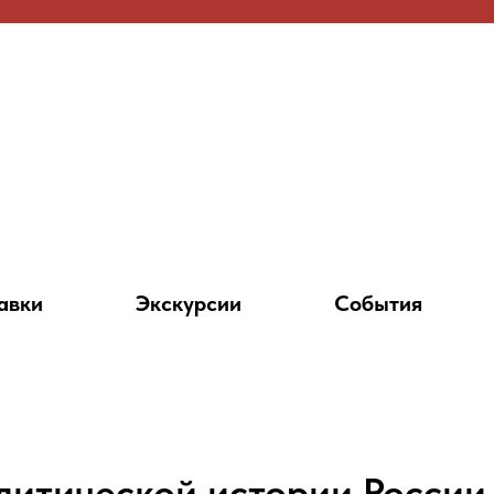
авки
Экскурсии
События
литической истории России