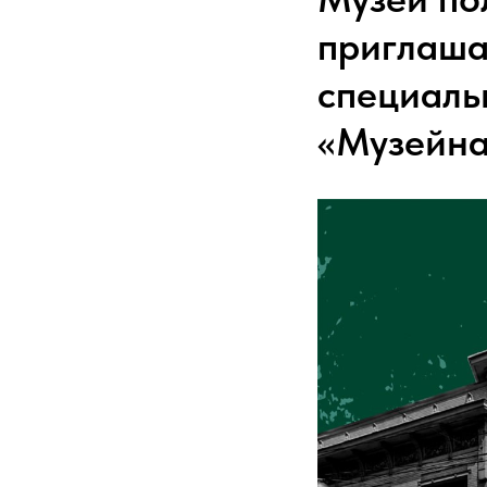
приглаша
специаль
«Музейна