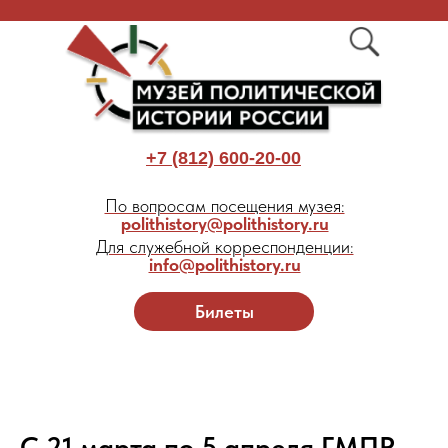
+7 (812) 600-20-00
По вопросам посещения музея:
polithistory@polithistory.ru
Для служебной корреспонденции:
info@polithistory.ru
Билеты
С 21 марта по 5 апреля ГМПР