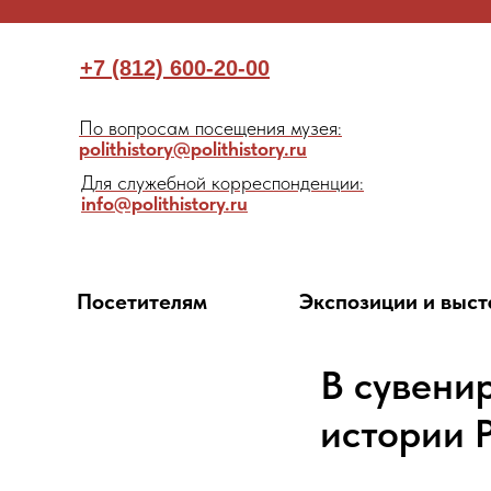
+7 (812) 600-20-00
По вопросам посещения музея:
polithistory@polithistory.ru
Для служебной корреспонденции:
info@polithistory.ru
Посетителям
Экспозиции и выст
В сувени
истории 