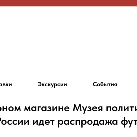
авки
Экскурсии
События
рном магазине Музея полит
России идет распродажа фу