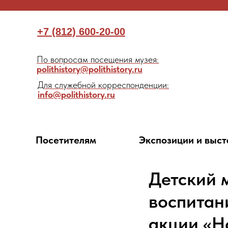
+7 (812) 600-20-00
По вопросам посещения музея:
polithistory@polithistory.ru
Для служебной корреспонденции:
info@polithistory.ru
Посетителям
Экспозиции и выст
Детский 
воспитан
акции «Н