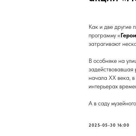
Как и две другие
программу «
Герои
затрагивают неско
В особняке на ули
задействовавшая р
начала ХХ века, в
интерьерах времен
А в саду музейног
2025-05-30 16:00