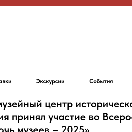
авки
Экскурсии
События
музейный центр историческ
ия принял участие во Всер
очь музеев – 2025».