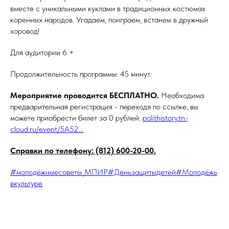
вместе с уникальными куклами в традиционных костюмах
коренных народов. Угадаем, поиграем, встанем в дружный
хоровод!
Для аудитории 6 +
Продолжительность программы: 45 минут.
Мероприятие проводится БЕСПЛАТНО.
Необходима
предварительная регистрация - переходя по ссылке, вы
можете приобрести билет за 0 рублей:
polithistory.tn-
cloud.ru/event/5A52...
Справки по телефону: (812) 600-20-00.
#молодёжныесоветы_МПИР
#Деньзащитыдетей
#Молодёжь
вкультуре