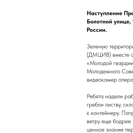
Наступление Пра
Болотной улице, 
России.
Зеленую территори
(ДМЦИВ) вместе с
«Молодой гвардии
Молодежного Сове
видеокамер опера
Ребята надели раб
гребли листву, ск
к контейнеру. Пат
ветру еще бодрее. 
ценное знание пер