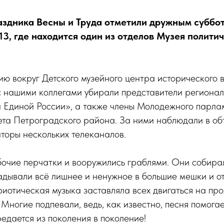
здника Весны и Труда отметили дружным суббо
13, где находится один из отделов Музея полити
ю вокруг Детского музейного центра исторического 
 нашими коллегами убирали представители регионал
 Единой России», а также члены Молодежного парла
та Петроградского района. За ними наблюдали в об
торы нескольких телеканалов.
очие перчатки и вооружились граблями. Они собирал
ладывали всё лишнее и ненужное в большие мешки и о
риотическая музыка заставляла всех двигаться на п
Многие подпевали, ведь, как известно, песня помогает
едается из поколения в поколение!