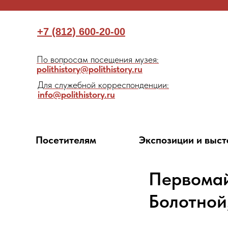
+7 (812) 600-20-00
По вопросам посещения музея:
polithistory@polithistory.ru
Для служебной корреспонденции:
info@polithistory.ru
Посетителям
Экспозиции и выст
Первомай
Болотной