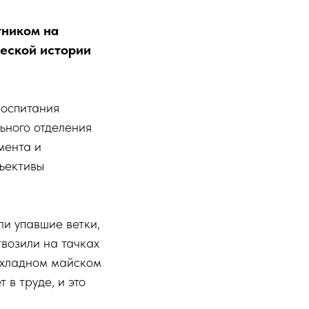
тником на
ческой истории
воспитания
ьного отделения
мента и
ъективы
и упавшие ветки,
твозили на тачках
рохладном майском
 в труде, и это