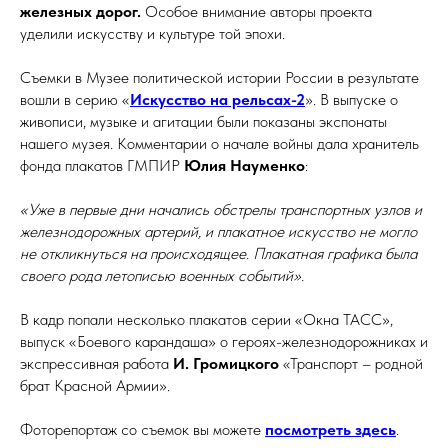
железных дорог.
Особое внимание авторы проекта
уделили искусству и культуре той эпохи.
Съемки в Музее политической истории России в результате
вошли в серию «
Искусство на рельсах-2
». В выпуске о
живописи, музыке и агитации были показаны экспонаты
нашего музея. Комментарии о начале войны дала хранитель
фонда плакатов ГМПИР
Юлия Науменко
:
«Уже в первые дни начались обстрелы транспортных узлов и
железнодорожных артерий, и плакатное искусство не могло
не откликнуться на происходящее. Плакатная графика была
своего рода летописью военных событий».
В кадр попали несколько плакатов серии «Окна ТАСС»,
выпуск «Боевого карандаша» о героях-железнодорожниках и
экспрессивная работа
И. Громицкого
«Транспорт – родной
брат Красной Армии».
Фоторепортаж со съемок вы можете
посмотреть здесь
.