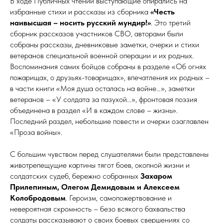
В ходе Публичных чтений выступающие опирались на
избранные стихи и рассказы из сборника
«Честь
наивысшая – носить русский мундир!»
. Это третий
сборник рассказов участников СВО, авторами были
собраны рассказы, дневниковые заметки, очерки и стихи
ветеранов специальной военной операции и их родных.
Воспоминания самих бойцов собраны в разделе «Об огнях
пожарищах, о друзьях-товарищах», впечатления их родных –
в части книги «Моя душа осталась на войне…», заметки
ветеранов – «У солдата за пазухой…», фронтовая поэзия
объединена в раздел «И в каждом слове – жизнь».
Последний раздел, небольшие повести и очерки озаглавлен
«Проза войны».
С большим чувством перед слушателями были представлены
животрепещущие картины тягот боев, окопной жизни и
солдатских судеб, бережно собранных
Захаром
Прилепиным, Олегом Демидовым и Алексеем
Колобродовым
. Героизм, самопожертвование и
невероятная скромность – безо всякого бахвальства
солдаты рассказывают о своих боевых свершениях со