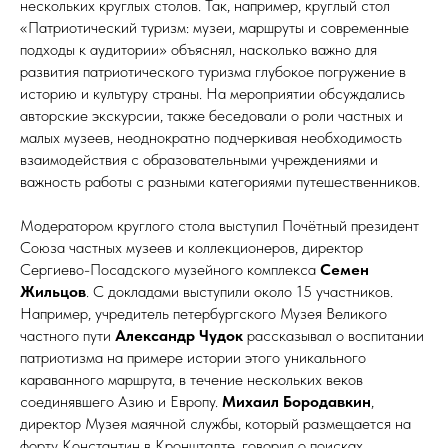
нескольких круглых столов. Так, например, круглый стол
«Патриотический туризм: музеи, маршруты и современные
подходы к аудитории» объяснял, насколько важно для
развития патриотического туризма глубокое погружение в
историю и культуру страны. На мероприятии обсуждались
авторские экскурсии, также беседовали о роли частных и
малых музеев, неоднократно подчеркивая необходимость
взаимодействия с образовательными учреждениями и
важность работы с разными категориями путешественников.
Модератором круглого стола выступил Почётный президент
Союза частных музеев и коллекционеров, директор
Сергиево-Посадского музейного комплекса
Семен
Жильцов
. С докладами выступили около 15 участников.
Например, учредитель петербургского Музея Великого
частного пути
Александр Чудок
рассказывал о воспитании
патриотизма на примере истории этого уникального
караванного маршрута, в течение нескольких веков
соединявшего Азию и Европу.
Михаил Бородавкин
,
директор Музея маячной службы, который размещается на
форту Константин в Кронштадте, говорил о поисках