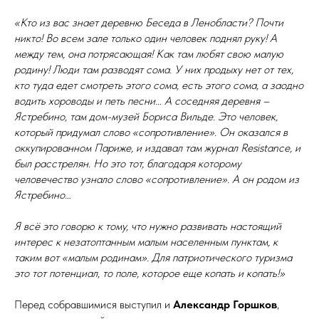
«Кто из вас знает деревню Беседа в Ленобласти? Почти
никто! Во всем зале только один человек поднял руку! А
между тем, она потрясающая! Как там любят свою малую
родину! Люди там разводят сома. У них продыху нет от тех,
кто туда едет смотреть этого сома, есть этого сома, а заодно
водить хороводы и петь песни… А соседняя деревня –
Ястребино, там дом-музей Бориса Вильде. Это человек,
который придумал слово «сопротивление». Он оказался в
оккупированном Париже, и издавал там журнал Resistance, и
был расстрелян. Но это тот, благодаря которому
человечество узнало слово «сопротивление». А он родом из
Ястребино…
Я всё это говорю к тому, что нужно развивать настоящий
интерес к незатоптанным малым населенным пунктам, к
таким вот «малым родинам». Для патриотического туризма
это тот потенциал, то поле, которое еще копать и копать!»
Перед собравшимися выступил и
Александр Горшков
,