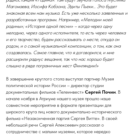
Магомаева, Иосифа Кобзона, Эдиты Пьехи… Это будет
знакомая всем нам музыка. Есть уже несколько заявленных и
разработанных программ. Например, «Мелодии моей
родины»; «История одной песни» – когда через одну
мелодию, через одного исполнителя, то есть через человека
и его творчество, будем рассказывать о месте, откуда он
родом, и о самой музыкальной композиции, о том, как она
создавалась. Самое главное, что я договорился, и мне
расширили радиус вещания, так что нас хорошо будет
слышно в ряде пограничных мест Финляндии!»
В завершение круглого стола выступал партнер Музея
политической истории России – директор студии
документальных фильмов «Телеинвест»
Сергей Почин
. В
начале ноября в Атриуме нашего музея прошло наше
совместное мероприятие в формате презентации для
широкого круга лиц нового документально-исторического
фильма «Незаконченная партия Сергея Витте». В своей
небольшой речи Сергей Алексеевич рассказал о
сотрудничестве с малыми музеями, которое нередко