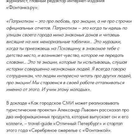
журналист, главный редактор интернет-издания
«Фонтанка.ру»:
«Патриотизм – это про любовь, про эмоции, а не про строчки
официальных отчетов. Патриотизм – это когда ты идешь по
улицам своего города мимо знакомых домов и читаешь
висящие на них мемориальные таблички... Это мурашки,
когда ты приезжаешь на Псковщину, в знакомое тебе с
детства место, и возникает чувство, которое не передать
словами… Это те эмоции, которые ты испытываешь, слушая
истории совершенно незнакомых людей. Я всегда говорю
сотрудникам, что людям интересно читать про других людей,
про эмоции! Мы стараемся в своей работе отталкиваться
именно от этого. И учим этому молодых».
В докладе «Как городское СМИ может реализовывать
туристические проекты» Александр Львович рассказал про
два информационных продукта, которые выпускает он и его
коллеги, – travel-guide «Отличный Петербург» и стартап
этого года «Серебряное ожерелье с «Фонтанкой».