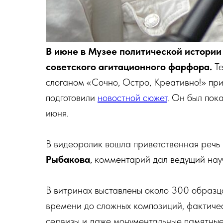
В июне в Музее политической истории
советского агитационного фарфора.
Те
слоганом «Сочно, Остро, Креативно!» пр
подготовили
новостной сюжет
. Он был пок
июня.
В видеоролик вошла приветственная реч
Рыбакова
, комментарий дал ведущий нау
В витринах выставлены около 300 образц
времени до сложных композиций, фактиче
сервизы и даже монументальные памятные