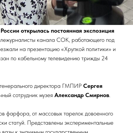
 России открылась постоянная экспозиция
лежурналисты канала СОК, работающего под
иезжали на презентацию «Хрупкой политики» и
азан по кабельному телевидению трижды 24
ь генерального директора ГМПИР
Сергея
чный сотрудник музея
Александр Смирнов
.
ов фарфора, от массовых тарелок довоенного
ски статуй. Представлены экспериментальные
 вазы к значимым государственным