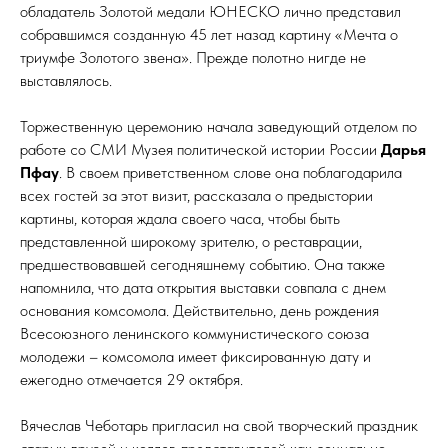
обладатель Золотой медали ЮНЕСКО лично представил
собравшимся созданную 45 лет назад картину «Мечта о
триумфе Золотого звена». Прежде полотно нигде не
выставлялось.
Торжественную церемонию начала заведующий отделом по
работе со СМИ Музея политической истории России
Дарья
Пфау
. В своем приветственном слове она поблагодарила
всех гостей за этот визит, рассказала о предыстории
картины, которая ждала своего часа, чтобы быть
представленной широкому зрителю, о реставрации,
предшествовавшей сегодняшнему событию. Она также
напомнила, что дата открытия выставки совпала с днем
основания комсомола. Действительно, день рождения
Всесоюзного ленинского коммунистического союза
молодежи – комсомола имеет фиксированную дату и
ежегодно отмечается 29 октября.
Вячеслав Чеботарь пригласил на свой творческий праздник