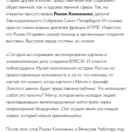
старых друзей и коллег, представителей как социально-
общественной, так и художественной сферы. Так, на
открытии присутствовал
Роман Кононенко
, депутат
Законодательного Собрания Санкт-Петербурга VII созыва,
один из самых видных деятелей фракции КПРФ. Известно,
что Роман Игоревич оказал помощь в организации открытия
выставки. Выступая перед гостями, он сказал:
«Сегодня мы открываем экспонирование картины в
знаменательную дату создания ВЛКСМ. И хочется
поблагодарить Музей политической истории России за
предоставленную возможность и за то, что наконец-то
настал тот момент, когда картина «Мечта о триумфе
Золотого звена» будет представлена публике. Что воплощает
собой это полотно? Мечту, которая вела молодых людей,
прокладывавших железнодорожную магистраль через
непроходимое бездорожье. Они осуществили настоящий
подвиг, который нельзя преуменьшать».
После этих слов Роман Кононенко и Вячеслав Чеботарь под