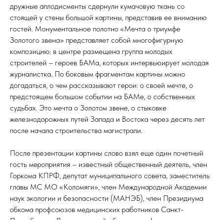
дружные аплодисменты сдернули кумачовую ткань со
стоящей у стены большой картины, представив ее вниманию
гостей. Монументальное полотно «Мечта о триумфе
Золотого звена» представляет собой многофигурную
композицию: в центре размещена группа молодых
строителей – героев БАМа, которых интервьюирует молодая
журналистка. По боковым фрагментам картины можно
догадаться, о чем рассказывают герои: о своей мечте, о
предстоящем большом событии на БАМе, о собственных
судьбах. Это мечта о Золотом звене, о стыковке
железнодорожных путей Запада и Востока через десять лет
после начала строительства магистрали.
После презентации картины слово взял еще один почетный
гость мероприятия – известный общественный деятель, член
Горкома КПРФ, депутат муниципального совета, заместитель
главы МС МО «Коломяги», член Международной Академии
наук экологии и безопасности (МАНЭБ), член Президиума
обкома профсоюзов медицинских работников Санкт-