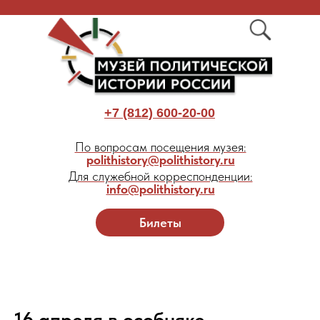
+7 (812) 600-20-00
По вопросам посещения музея:
polithistory@polithistory.ru
Для служебной корреспонденции:
info@polithistory.ru
Билеты
16 апреля в особняке