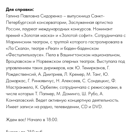
Для справки:
Галина Павловна Сидоренко – выпускница Санкт-
Петербургской консерватории, Заслуженная артистка
России, лауреат международных конкурсов. Номинант
премий «Золотая маска» и «Золотой софит». Сотрудничала с
Мариинским театром, с труппой которого гастролировала в
«Ла Скала», театре «Реал» и баден-баденском
«Фестшпильхаусе». Пела в Вашингтонском национальном,
Вроцлавском и Норвежском оперных театрах. Выступала под
управлением таких дирижеров, как Ю. Темирканов, Г.
Рождественсий, А. Дмитриев, Л. Кремер, М. Танг, Ю.
Домаркас, Г. Ринкявичус, Н. Алексеев, С. Сондецкис, Ф.
Мастранжело, К. Орбелян; сотрудничала с режиссерами, в
числе которых Т. Палмер, М. Доминго, Ш. Рубо, А.
Кончаловский. Ведет активную концертную деятельность.
Имеет записи на радио, телевидении, CD и DVD.
Ждем вас! Начало в 18:00.
Билеты по 250 руб.