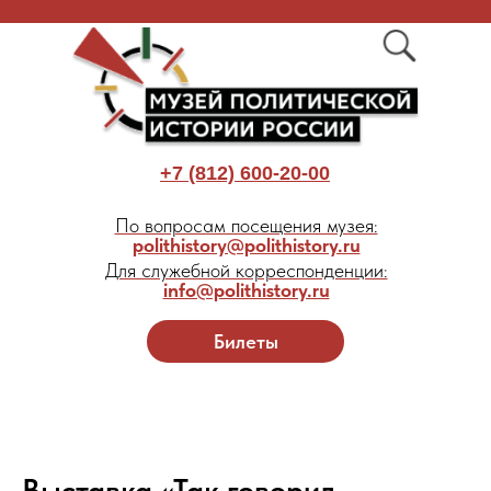
+7 (812) 600-20-00
По вопросам посещения музея:
polithistory@polithistory.ru
Для служебной корреспонденции:
info@polithistory.ru
Билеты
Выставка «Так говорил