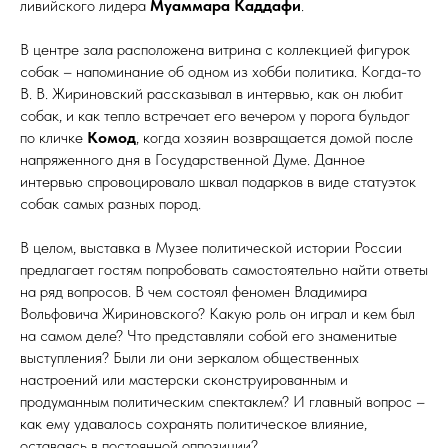
ливийского лидера
Муаммара Каддафи
.
В центре зала расположена витрина с коллекцией фигурок
собак – напоминание об одном из хобби политика. Когда-то
В. В. Жириновский рассказывал в интервью, как он любит
собак, и как тепло встречает его вечером у порога бульдог
по кличке
Комод
, когда хозяин возвращается домой после
напряженного дня в Государственной Думе. Данное
интервью спровоцировало шквал подарков в виде статуэток
собак самых разных пород.
В целом, выставка в Музее политической истории России
предлагает гостям попробовать самостоятельно найти ответы
на ряд вопросов. В чем состоял феномен Владимира
Вольфовича Жириновского? Какую роль он играл и кем был
на самом деле? Что представляли собой его знаменитые
выступления? Были ли они зеркалом общественных
настроений или мастерски сконструированным и
продуманным политическим спектаклем? И главный вопрос –
как ему удавалось сохранять политическое влияние,
оставаясь в постоянной оппозиции?..