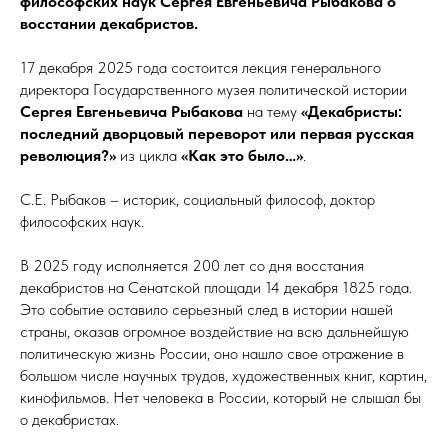
философских наук Сергея Евгеньевича Рыбакова о
восстании декабристов.
17 декабря 2025 года состоится лекция генерального
директора Государственного музея политической истории
Сергея Евгеньевича Рыбакова
на тему
«Декабристы:
последний дворцовый переворот или первая русская
революция?»
из цикла
«Как это было…»
.
С.Е. Рыбаков – историк, социальный философ, доктор
философских наук.
В 2025 году исполняется 200 лет со дня восстания
декабристов на Сенатской площади 14 декабря 1825 года.
Это событие оставило серьезный след в истории нашей
страны, оказав огромное воздействие на всю дальнейшую
политическую жизнь России, оно нашло свое отражение в
большом числе научных трудов, художественных книг, картин,
кинофильмов. Нет человека в России, который не слышал бы
о декабристах.