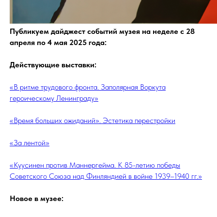
Публикуем дайджест событий музея на неделе с 28
апреля по 4 мая 2025 года:
Действующие выставки:
«В ритме трудового фронта. Заполярная Воркута
героическому Ленинграду»
«Время больших ожиданий». Эстетика перестройки
«За лентой»
«Куусинен против Маннергейма. К 85-летию победы
Советского Союза над Финляндией в войне 1939–1940 гг.»
Новое в музее: