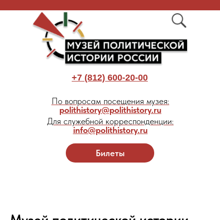
+7 (812) 600-20-00
По вопросам посещения музея:
polithistory@polithistory.ru
Для служебной корреспонденции:
info@polithistory.ru
Билеты
Музей политической истории