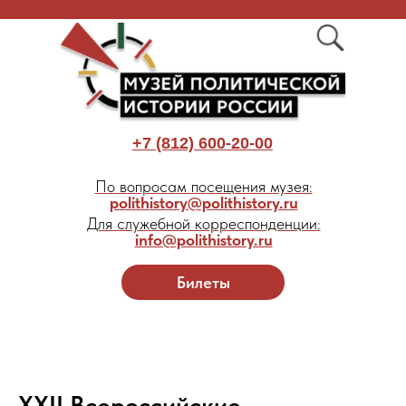
+7 (812) 600-20-00
По вопросам посещения музея:
polithistory@polithistory.ru
Для служебной корреспонденции:
info@polithistory.ru
Билеты
XXII Всероссийские