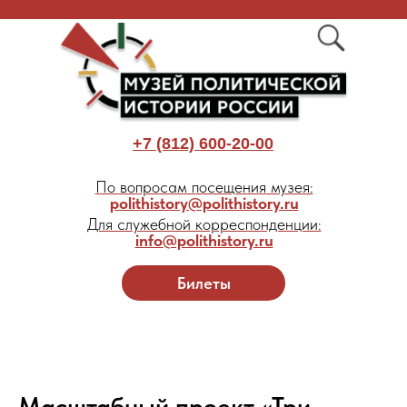
+7 (812) 600-20-00
По вопросам посещения музея:
polithistory@polithistory.ru
Для служебной корреспонденции:
info@polithistory.ru
Билеты
Масштабный проект «Три