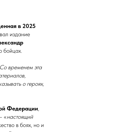
щенная в 2025
овал издание
лександр
о бойцах.
. Со временем эта
атериалов,
азывать о героях,
кой Федерации
,
– «
настоящий
ство в боях, но и