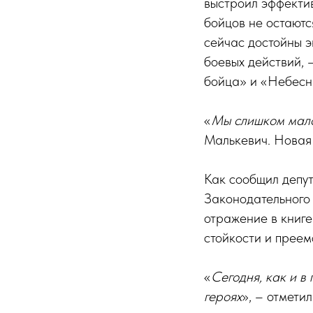
выстроил эффекти
бойцов не остаютс
сейчас достойны э
боевых действий, 
бойца» и «Небесн
«
Мы слишком мало
Малькевич. Новая
Как сообщил депут
Законодательного
отражение в книге
стойкости и преем
«
Сегодня, как и в
героях
», – отмети