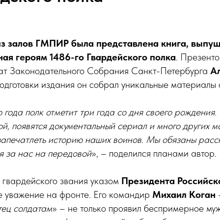
из залов ГМПИР была представлена книга, выпу
ная героям 1486-го Гвардейского полка
. Презент
тат Законодательного Собрания Санкт-Петербурга
А
подготовки издания он собрал уникальные материалы 
о года полк отметит три года со дня своего рождения
ой, появятся документальный сериал и много других м
запечатлеть историю наших воинов. Мы обязаны расск
я за нас на передовой
», – поделился планами автор.
 гвардейского звания указом
Президента Российс
е уважение на фронте. Его командир
Михаил Коган
отец солдатам
» – не только проявил беспримерное муже