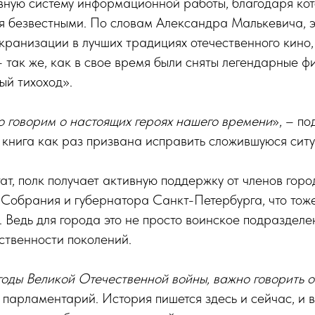
вную систему информационной работы, благодаря кот
я безвестными. По словам Александра Малькевича, э
кранизации в лучших традициях отечественного кино
– так же, как в свое время были сняты легендарные 
ый тихоход».
 говорим о настоящих героях нашего времени
», – п
 книга как раз призвана исправить сложившуюся сит
ат, полк получает активную поддержку от членов горо
 Собрания и губернатора Санкт-Петербурга, что тож
. Ведь для города это не просто воинское подразделе
ственности поколений.
 годы Великой Отечественной войны, важно говорить о
л парламентарий. История пишется здесь и сейчас, и 