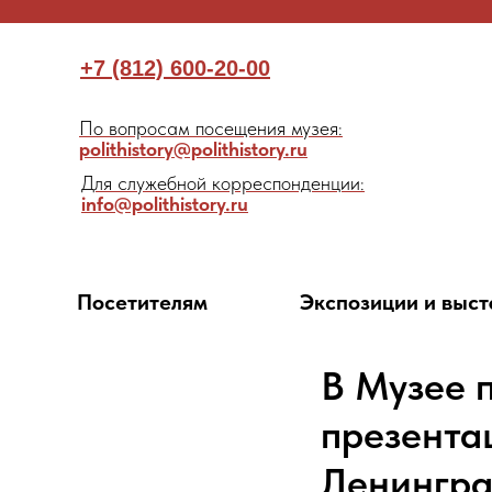
+7 (812) 600-20-00
По вопросам посещения музея:
polithistory@polithistory.ru
Для служебной корреспонденции:
info@polithistory.ru
Посетителям
Экспозиции и выст
В Музее 
презента
Ленингра