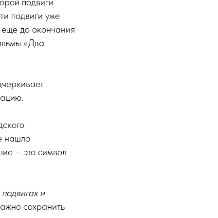
орой подвиги
ти подвиги уже
, еще до окончания
фильмы «Два
одчеркивает
уацию.
дского
е нашло
ние – это символ
 подвигах и
важно сохранить