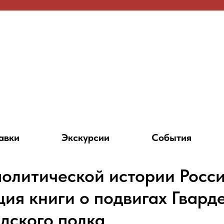
авки
Экскурсии
События
политической истории Росс
ция книги о подвигах Гвард
дского полка