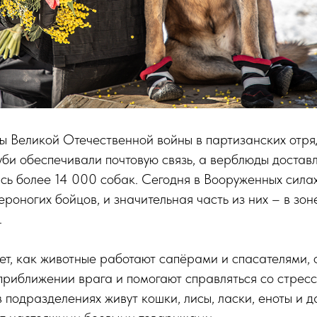
оды Великой Отечественной войны в партизанских отряд
луби обеспечивали почтовую связь, а верблюды доставл
сь более 14 000 собак. Сегодня в Вооруженных силах
ероногих бойцов, и значительная часть из них – в зо
.
т, как животные работают сапёрами и спасателями, 
риближении врага и помогают справляться со стресс
в подразделениях живут кошки, лисы, ласки, еноты и д