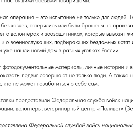
ат настоящими боевыми товарищами.
ая операция – это испытание не только для людей. 
 без хозяев, потерялись или были брошены на произво
т о волонтёрах и зоозащитниках, которые вывозят жи
 и о военнослужащих, подбирающих бездомных котят 
 уже нашли новый дом в разных уголках России.
т фотодокументальные материалы, личные истории и 
показать: подвиг совершают не только люди. А также 
, кто не может позаботиться о себе сам.
ставки предоставили Федеральная служба войск нац
ации, волонтёры, ветеринарный центр «Поливет» (Зе
доставлена Федеральной службой войск национальн