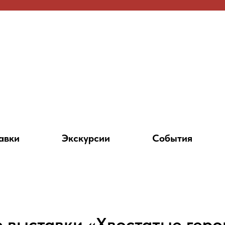
авки
Экскурсии
События
 выставки «Хвостатые геро