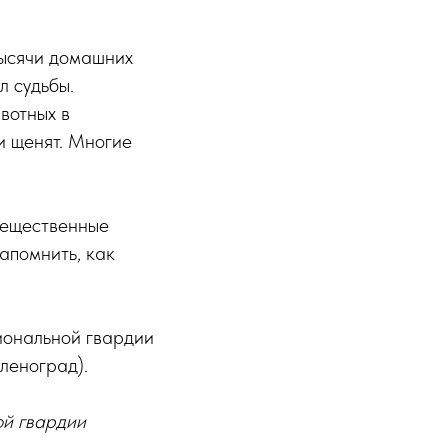
Тысячи домашних
л судьбы.
вотных в
и щенят. Многие
вещественные
напомнить, как
иональной гвардии
леноград).
ой гвардии