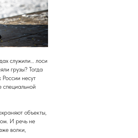
ах служили... лоси
яли грузы? Тогда
 России несут
не специальной
охраняют объекты,
ом. И речь не
аже волки,