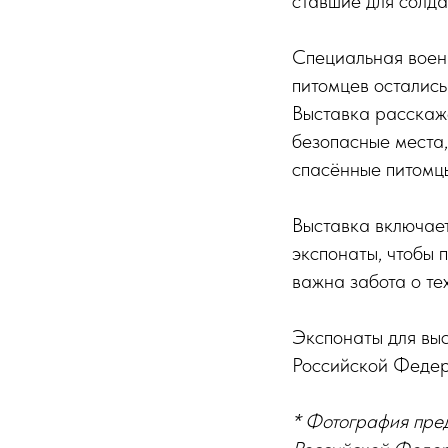
ставшие для солд
Специальная военн
питомцев остались
Выставка расскаже
безопасные места,
спасённые питомцы
Выставка включае
экспонаты, чтобы 
важна забота о тех
Экспонаты для вы
Российской Федер
* Фотография пре