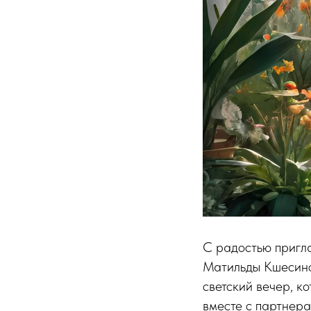
С радостью пригл
Матильды Кшесинс
светский вечер, к
вместе с партнера