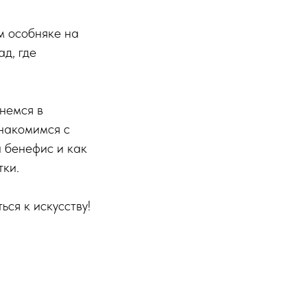
м особняке на
д, где
унемся в
накомимся с
 бенефис и как
тки.
ься к искусству!