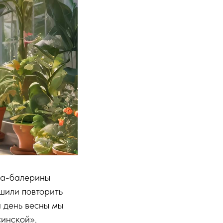
ма-балерины
шили повторить
й день весны мы
синской».