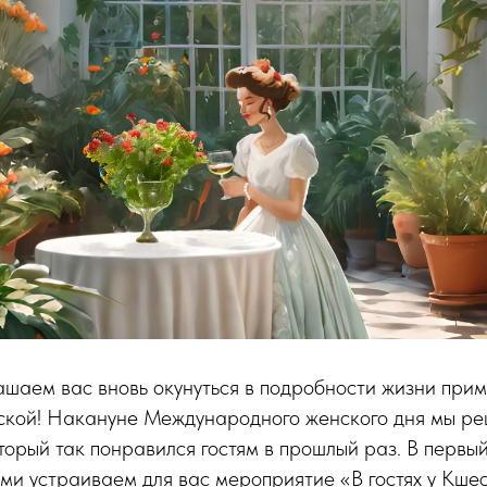
ашаем вас вновь окунуться в подробности жизни при
кой! Накануне Международного женского дня мы ре
оторый так понравился гостям в прошлый раз. В первы
ми устраиваем для вас мероприятие «В гостях у Кше