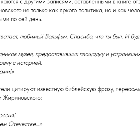
каются с другими записями, оставленными в книге от
вского не только как яркого политика, но и как чело
ыми по сей день.
хватает, любимый Вольфыч. Спасибо, что ты был. И бу
ников музея, предоставивших площадку и устроивших
ечу с историей.
ами!»
ели цитируют известную библейскую фразу, переосмы
и Жириновского:
оссия!
оем Отечестве…»