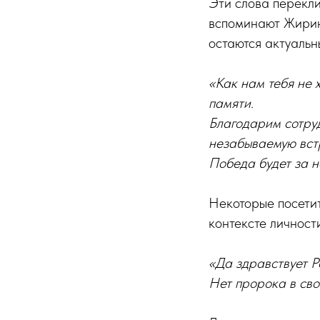
Эти слова перекли
вспоминают Жирино
остаются актуальн
«Как нам тебя не 
памяти.
Благодарим сотруд
незабываемую встр
Победа будет за н
Некоторые посетит
контексте личност
«Да здравствует Р
Нет пророка в св