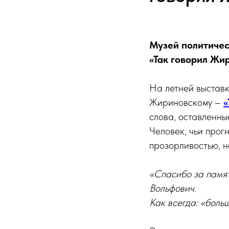
Музей политичес
«Так говорил Жи
На летней выставк
Жириновскому –
«
слова, оставленные
Человек, чьи прог
прозорливостью, н
«Спасибо за памят
Вольфович.
Как всегда: «боль