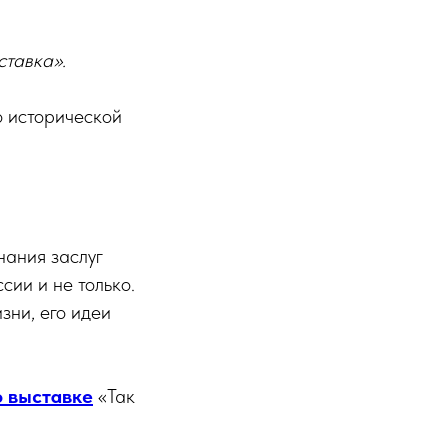
ставка».
о исторической
нания заслуг
ии и не только.
зни, его идеи
о выставке
«Так