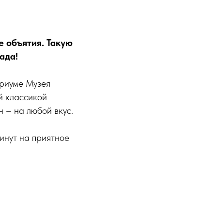
 объятия. Такую
ада!
триуме Музея
й классикой
 – на любой вкус.
минут на приятное