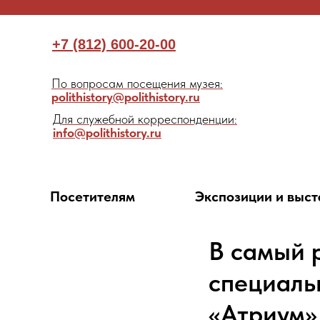
+7 (812) 600-20-00
По вопросам посещения музея:
polithistory@polithistory.ru
Для служебной корреспонденции:
info@polithistory.ru
Посетителям
Экспозиции и выст
В самый 
специаль
«Атриум»