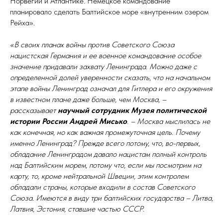
Норвегии и Атлантике. Немецкое командование
планировало сделать Балтийское море «внутренним озером
Рейха».
«В своих планах войны против Советского Союза
нацистская Германия и ее военное командование особое
значение придавали захвату Ленинграда. Можно даже с
определенной долей уверенности сказать, что на начальном
этапе войны Ленинград означал для Гитлера и его окружения
в известном плане даже больше, чем Москва, –
рассказывает
научный сотрудник Музея политической
истории России Андрей Мисько
. – Москва мыслилась не
как конечная, но как важная промежуточная цель. Почему
именно Ленинград? Прежде всего потому, что, во-первых,
обладание Ленинградом давало нацистам полный контроль
над Балтийским морем, потому что, если мы посмотрим на
карту, то, кроме нейтральной Швеции, этим контролем
обладали страны, которые входили в состав Советского
Союза. Имеются в виду три балтийских государства – Литва,
Латвия, Эстония, ставшие частью СССР.