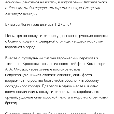
войсками двигаться на восток, в направлении Архангельска
и Вологды, чтобы перерезать стратегическую Северную
железную дорогу».
Битва за Ленинград длилась 1127 дней.
Несмотря на сокрушительные удары врага, русские солдаты
с боями отходили к Северной столице, не давая нацистам
ворваться в город.
Вместе с сухопутными силами героический переход из
Таллина в Кронштадт совершил советский флот. Как говорит
А. А. Мисько, через минные постановки, под
непрекращающимися атаками авиации, силы флота
прорвались на родные базы, чтобы обеспечить оборону
осажденного города. Для этого в одном месте и в одно
время соединились сокрушительная мощь корабельных
орудий, ударные силы морской пехоты и морских стрелковых
бригад.
О первом этапе битвы за Ленинград и последующих боях и