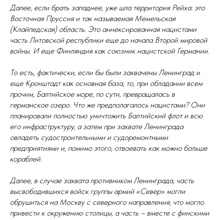
Далее, если брать западнее, уже шла территория Рейха: это
Восточная Пруссия и так называемая Мемельская
(Клайпедская) область. Это аннексированная нацистами
часть Литовской республики еще до начала Второй мировой
войны. И еще Финляндия как союзник нацистской Германии.
То есть, фактически, если бы были захвачены Ленинград и
еще Кронштадт как основная база, то, при обладании всем
прочим, Балтийское море, по сути, превращалась в
германское озеро. Что же предполагалось нацистами? Они
планировали полностью уничтожить Балтийский флот и всю
его инфраструктуру, а затем при захвате Ленинграда
овладеть судостроительными и судоремонтными
предприятиями и, помимо этого, отвоевать как можно больше
кораблей.
Далее, в случае захвата противником Ленинграда, часть
высвободившихся войск группы армий «Север» могли
обрушиться на Москву с северного направления, что могло
привести к окружению столицы, а часть – вместе с финскими