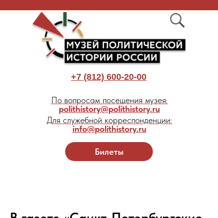
+7 (812) 600-20-00
По вопросам посещения музея:
polithistory@polithistory.ru
Для служебной корреспонденции:
info@polithistory.ru
Билеты
В газете «Санкт-Петербургские