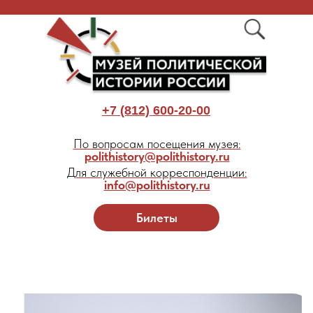
+7 (812) 600-20-00
По вопросам посещения музея:
polithistory@polithistory.ru
Для служебной корреспонденции:
info@polithistory.ru
Билеты