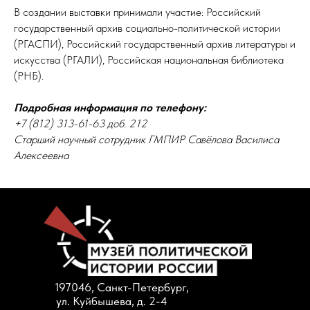
В создании выставки принимали участие: Российский
государственный архив социально-политической истории
(РГАСПИ), Российский государственный архив литературы и
искусства (РГАЛИ), Российская национальная библиотека
(РНБ).
Подробная информация по телефону:
+7 (812) 313-61-63 доб. 212
Старший научный сотрудник ГМПИР Савёлова Василиса
Алексеевна
197046, Санкт-Петербург,
ул. Куйбышева, д. 2-4