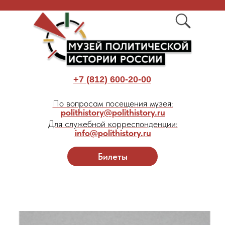
+7 (812) 600-20-00
По вопросам посещения музея:
polithistory@polithistory.ru
Для служебной корреспонденции:
info@polithistory.ru
Билеты