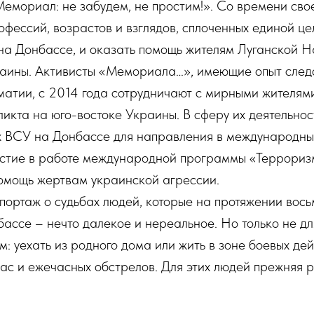
емориал: не забудем, не простим!». Со времени сво
фессий, возрастов и взглядов, сплоченных единой ц
 на Донбассе, и оказать помощь жителям Луганской 
раины. Активисты «Мемориала…», имеющие опыт след
атии, с 2014 года сотрудничают с мирными жителям
ликта на юго-востоке Украины. В сферу их деятельно
х ВСУ на Донбассе для направления в международны
участие в работе международной программы «Террори
помощь жертвам украинской агрессии.
ортаж о судьбах людей, которые на протяжении восьм
ассе – нечто далекое и нереальное. Но только не для
: уехать из родного дома или жить в зоне боевых дей
ас и ежечасных обстрелов. Для этих людей прежняя 