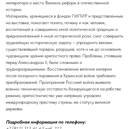
императора и место Великих реформ в отечественной
истории.
Материалы, хранящиеся в фондах ГМПИР и представленные
на выставке, помогают понять, почему и как человек,
воспитанный в совершенно иной политической традиции и
предназначенный к иной исторической роли, смог совершить
труднейшую историческую задачу – упразднить веками
существовавший порядок, разрушив, хотя и не до основания,
чудовищное здание крепостного права. Проблемы, стоявшие
перед Александром II, были сложными и
трудноразрешимыми. Восстановление величия империи
после позорного поражения в Крымской войне требовало
преобразований. Проигранная Россией война выявила
военно-техническую отсталость базирующегося на рабстве
режима, крепостничество уже напрямую угрожало
международному престижу страны, ее статусу великой
державы.
Подробная информация по телефону:
+7 (812) 313-61-63 доб. 212