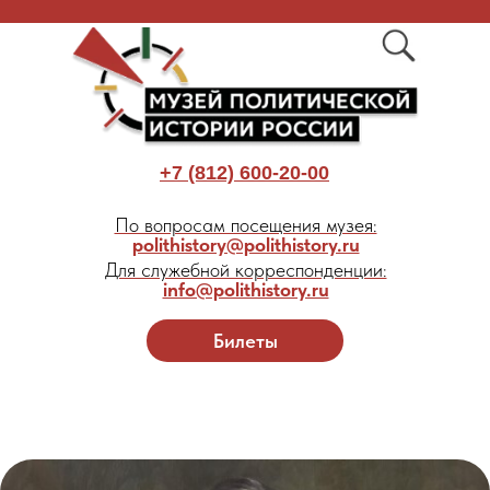
+7 (812) 600-20-00
По вопросам посещения музея:
polithistory@polithistory.ru
Для служебной корреспонденции:
info@polithistory.ru
Билеты