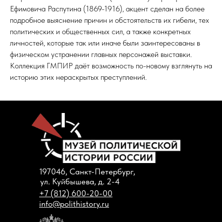
Ефимовича Распутина (1869-1916), акцент сделан на более
подробное выяснение причин и обстоятельств их гибели, тех
политических и общественных сил, а также конкретных
личностей, которые так или иначе были заинтересованы в
физическом устранении главных персонажей выставки.
Коллекция ГМПИР даёт возможность по-новому взглянуть на
историю этих нераскрытых преступлений.
197046, Санкт-Петербург,
ул. Куйбышева, д. 2-4
+7 (812) 600-20-00
info@polithistory.ru