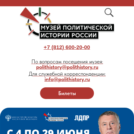
+7 (812) 600-20-00
По вопросам посещения музея:
polithistory@polithistory.ru
Для служебной корреспонденции:
info@polithistory.ru
Билеты