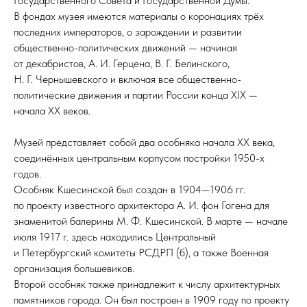
Государственного Совета и Государственной Думы.
В фондах музея имеются материалы о коронациях трёх
последних императоров, о зарождении и развитии
общественно-политических движений — начиная
от декабристов, А. И. Герцена, В. Г. Белинского,
Н. Г. Чернышевского и включая все общественно-
политические движения и партии России конца XIX —
начала XX веков.
Музей представляет собой два особняка начала XX века,
соединённых центральным корпусом постройки 1950-х
годов.
Особняк Кшесинской был создан в 1904—1906 гг.
по проекту известного архитектора А. И. фон Гогена для
знаменитой балерины М. Ф. Кшесинской. В марте — начале
июля 1917 г. здесь находились Центральный
и Петербургский комитеты РСДРП (б), а также Военная
организация большевиков.
Второй особняк также принадлежит к числу архитектурных
памятников города. Он был построен в 1909 году по проекту