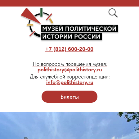
+7 (812) 600-20-00
По вопросам посещения музея:
polithistory@polithistory.ru
Для служебной корреспонденции:
info@polithistory.ru
Билеты